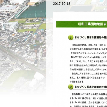
2017.10.18