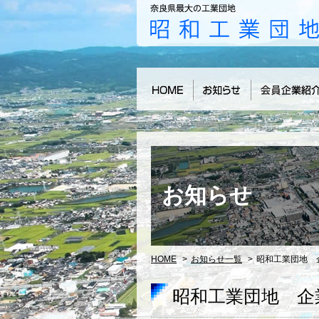
お知らせ
HOME
>
お知らせ一覧
>
昭和工業団地 
昭和工業団地 企